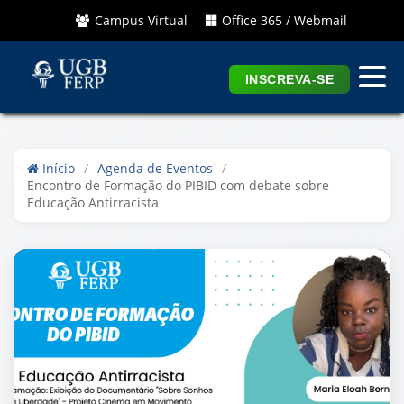
Campus Virtual
Office 365 / Webmail
INSCREVA-SE
Início
/
Agenda de Eventos
/
Encontro de Formação do PIBID com debate sobre
Educação Antirracista