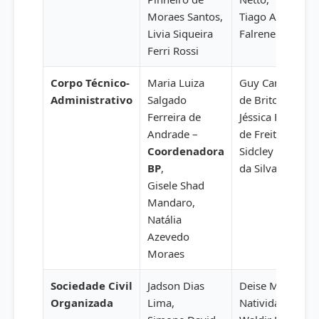
Moraes Santos,
Tiago Alves
Livia Siqueira
Falrene
Ferri Rossi
Corpo Técnico-
Maria Luiza
Guy Campos
Administrativo
Salgado
de Brito,
Ferreira de
Jéssica Faustino
Andrade –
de Freitas,
Coordenadora
Sidcley Porto
BP
,
da Silva
Gisele Shad
Mandaro,
Natália
Azevedo
Moraes
Sociedade Civil
Jadson Dias
Deise Maria
Organizada
Lima,
Natividade,