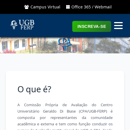
Campus Virtual
Office 365 / Webmail
INSCREVA-SE
O que é?
A Comissão Própria de Avaliação do Centro
Universitário Geraldo Di Biase (CPA/UGB-FERP) é
composta por representantes da comunidade
acadêmica e externa e tem como função conduzir os