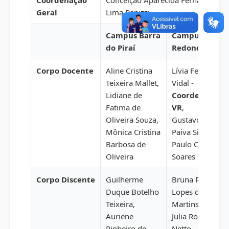
Geral
Lima Panizzi
Campus Barra
Campus Volta
do Piraí
Redonda
Corpo Docente
Aline Cristina
Lívia Ferreira
Teixeira Mallet,
Vidal -
Lidiane de
Coordenadora
Fatima de
VR
,
Oliveira Souza,
Gustavo de
Mônica Cristina
Paiva Silva,
Barbosa de
Paulo Célio
Oliveira
Soares
Corpo Discente
Guilherme
Bruna Raniele
Duque Botelho
Lopes da Silva
Teixeira,
Martins,
Auriene
Julia Rozatto
Pinheiro de
Netto,