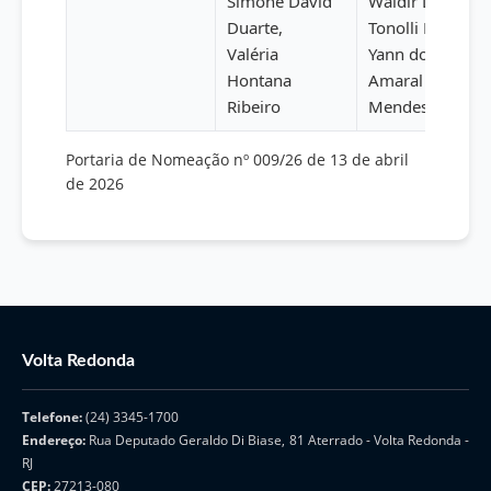
Simone David
Waldir Leonel
Duarte,
Tonolli Bedê,
Valéria
Yann do
Hontana
Amaral
Ribeiro
Mendes
Portaria de Nomeação nº 009/26 de 13 de abril
de 2026
Volta Redonda
Telefone:
(24) 3345-1700
Endereço:
Rua Deputado Geraldo Di Biase, 81 Aterrado - Volta Redonda -
RJ
CEP:
27213-080