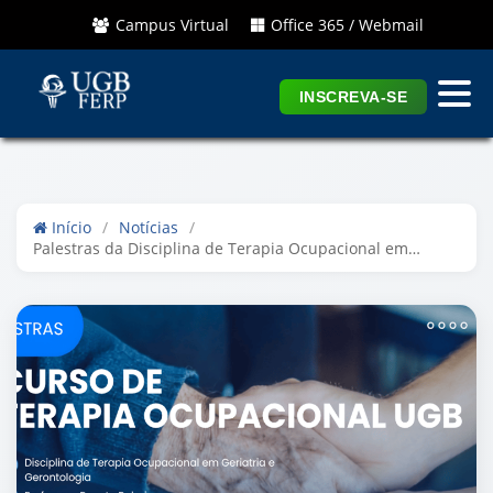
Campus Virtual
Office 365 / Webmail
INSCREVA-SE
Início
/
Notícias
/
Palestras da Disciplina de Terapia Ocupacional em
Geriatria e Gerontologia