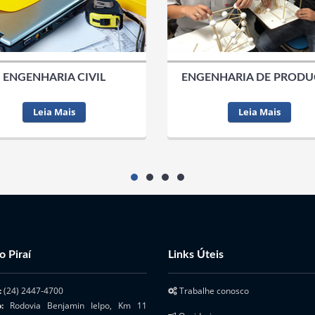
ENGENHARIA CIVIL
ENGENHARIA DE PROD
Leia Mais
Leia Mais
o Piraí
Links Úteis
:
(24) 2447-4700
Trabalhe conosco
o:
Rodovia Benjamin Ielpo, Km 11