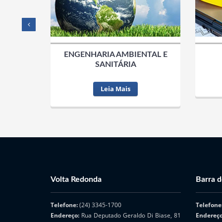
ENGENHARIA AMBIENTAL E
SANITÁRIA
Leia Mais
Volta Redonda
Barra d
Telefone:
(24) 3345-1700
Telefone
Endereço:
Rua Deputado Geraldo Di Biase, 81
Endereç