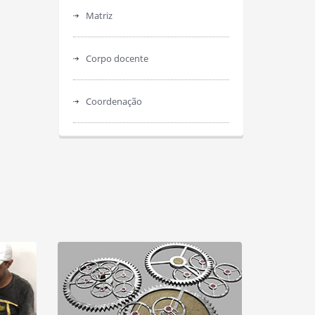
Matriz
Corpo docente
Coordenação
donda
Unidade: Volta Redonda
Turno: Noturno