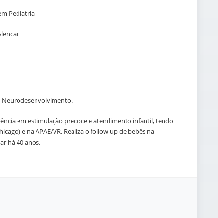
em Pediatria
Alencar
em Neurodesenvolvimento.
iência em estimulação precoce e atendimento infantil, tendo
hicago) e na APAE/VR. Realiza o follow-up de bebês na
lar há 40 anos.