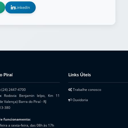
LinkedIn
o Piraí
Links Úteis
:
(24) 2447-4700
Trabalhe conosco
o:
Rodovia Benjamin Ielpo, Km 11
Ouvidoria
de Valença) Barra do Piraí - RJ
13-380
de funcionamento:
eira a sexta-feira, das 08h às 17h