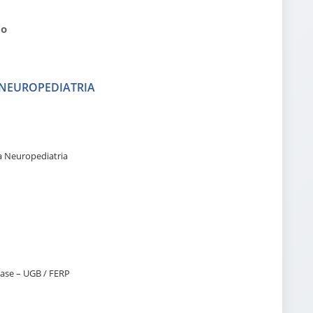
no
A NEUROPEDIATRIA
a Neuropediatria
iase – UGB / FERP