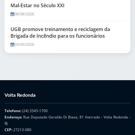
Mal-Estar no Século XXI
08/08/2026
UGB promove treinamento e reciclagem da
Brigada de Incêndio para os funcionários
03/06/2026
Volta Redonda
Telefone:
(24) 3345-1700
Endereço:
Rua Deputado Geraldo Di Biase, 81 Aterrado - Volta Redonda -
RJ
CEP:
27213-080