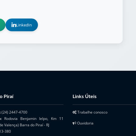
LinkedIn
o Piraí
Links Úteis
:
(24) 2447-4700
Trabalhe conosco
o:
Rodovia Benjamin Ielpo, Km 11
Ouvidoria
de Valença) Barra do Piraí - RJ
13-380