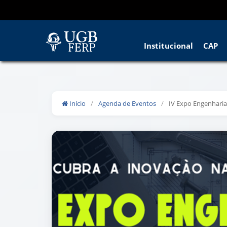
Institucional
CAP
Início
/
Agenda de Eventos
/
IV Expo Engenhar